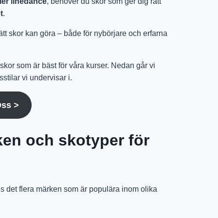
ler linedance
, behöver du skor som ger dig rätt
t
.
rätt skor kan göra – både för nybörjare och erfarna
skor som är bäst för våra kurser. Nedan går vi
ilar vi undervisar i.
Oss >
n och skotyper för
nns det flera märken som är populära inom olika