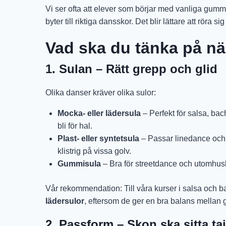
Vi ser ofta att elever som börjar med vanliga gum
byter till riktiga dansskor. Det blir lättare att röra 
Vad ska du tänka på nä
1. Sulan – Rätt grepp och glid
Olika danser kräver olika sulor:
Mocka- eller lädersula
– Perfekt för salsa, bac
bli för hal.
Plast- eller syntetsula
– Passar linedance och 
klistrig på vissa golv.
Gummisula
– Bra för streetdance och utomhusbr
Vår rekommendation: Till våra kurser i salsa och
lädersulor
, eftersom de ger en bra balans mellan g
2. Passform – Skon ska sitta t