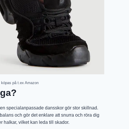
 köpas på t.ex Amazon
iga?
men specialanpassade dansskor gör stor skillnad.
 balans och gör det enklare att snurra och röra dig
r halkar, vilket kan leda till skador.