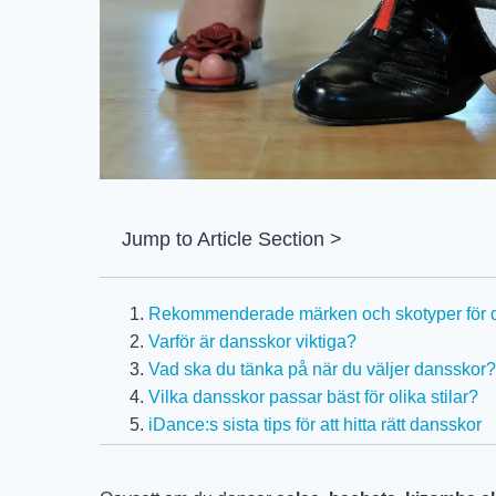
Jump to Article Section >
Rekommenderade märken och skotyper för 
Varför är dansskor viktiga?
Vad ska du tänka på när du väljer dansskor?
Vilka dansskor passar bäst för olika stilar?
iDance:s sista tips för att hitta rätt dansskor
Relaterade Blogginlägg & Artiklar