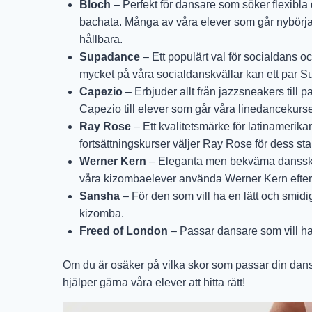
Bloch
– Perfekt för dansare som söker flexibla
bachata. Många av våra elever som går nybörja
hållbara.
Supadance
– Ett populärt val för socialdans 
mycket på våra socialdanskvällar kan ett par S
Capezio
– Erbjuder allt från jazzsneakers till
Capezio till elever som går våra linedancekurse
Ray Rose
– Ett kvalitetsmärke för latinameri
fortsättningskurser väljer Ray Rose för dess stab
Werner Kern
– Eleganta men bekväma dansskor
våra kizombaelever använda Werner Kern efters
Sansha
– För den som vill ha en lätt och smid
kizomba.
Freed of London
– Passar dansare som vill ha
Om du är osäker på vilka skor som passar din danss
hjälper gärna våra elever att hitta rätt!