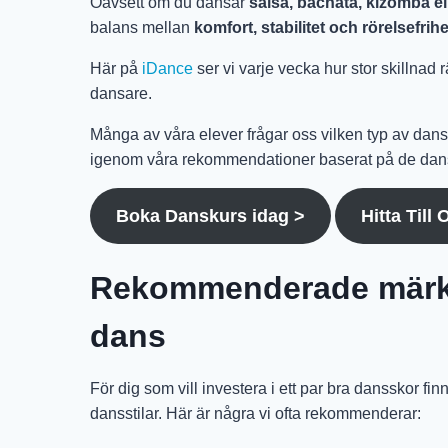
Oavsett om du dansar
salsa, bachata, kizomba el
balans mellan
komfort, stabilitet och rörelsefrihe
Här på
iDance
ser vi varje vecka hur stor skillnad 
dansare.
Många av våra elever frågar oss vilken typ av dans
igenom våra rekommendationer baserat på de dansst
Boka Danskurs idag >
Hitta Till 
Rekommenderade märke
dans
För dig som vill investera i ett par bra dansskor fi
dansstilar. Här är några vi ofta rekommenderar: