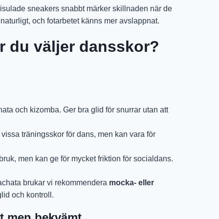
misulade sneakers snabbt märker skillnaden när de
sig naturligt, och fotarbetet känns mer avslappnat.
r du väljer dansskor?
hata och kizomba. Ger bra glid för snurrar utan att
vissa träningsskor för dans, men kan vara för
uk, men kan ge för mycket friktion för socialdans.
 bachata brukar vi rekommendera
mocka- eller
lid och kontroll.
ajt men bekvämt