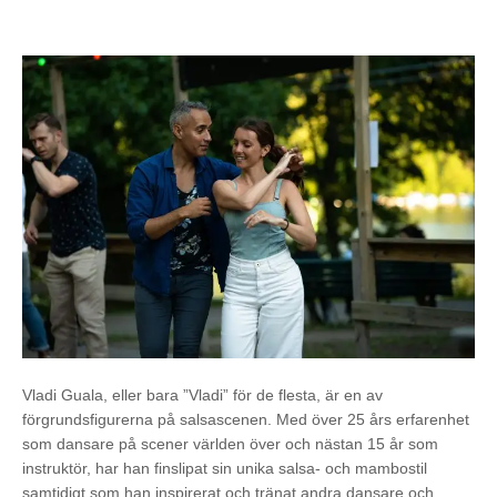
Vladi Guala, eller bara ”Vladi” för de flesta, är en av
förgrundsfigurerna på salsascenen. Med över 25 års erfarenhet
som dansare på scener världen över och nästan 15 år som
instruktör, har han finslipat sin unika salsa- och mambostil
samtidigt som han inspirerat och tränat andra dansare och