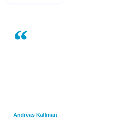
Med hjälp av dans kan vi förbättra våra
elevers välbefinnande och ge dem en
hälsosam hobby som ger dem lycka och
förbättrar deras sociala liv genom vår
fantastiska iDance-gemenskap.
Andreas Källman