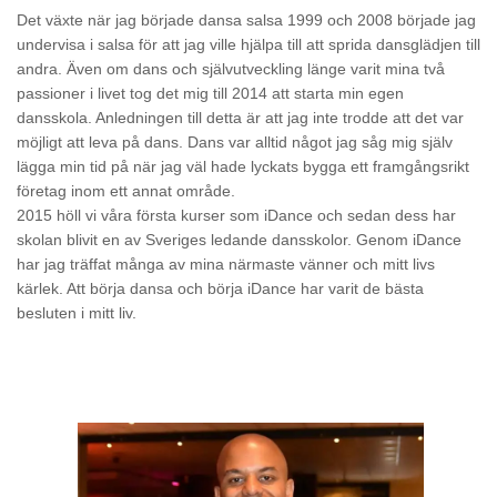
Det växte när jag började dansa salsa 1999 och 2008 började jag
undervisa i salsa för att jag ville hjälpa till att sprida dansglädjen till
andra. Även om dans och självutveckling länge varit mina två
passioner i livet tog det mig till 2014 att starta min egen
dansskola. Anledningen till detta är att jag inte trodde att det var
möjligt att leva på dans. Dans var alltid något jag såg mig själv
lägga min tid på när jag väl hade lyckats bygga ett framgångsrikt
företag inom ett annat område.
2015 höll vi våra första kurser som iDance och sedan dess har
skolan blivit en av Sveriges ledande dansskolor. Genom iDance
har jag träffat många av mina närmaste vänner och mitt livs
kärlek. Att börja dansa och börja iDance har varit de bästa
besluten i mitt liv.