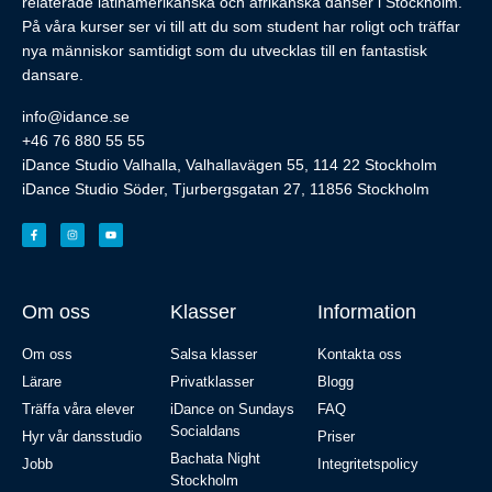
relaterade latinamerikanska och afrikanska danser i Stockholm.
På våra kurser ser vi till att du som student har roligt och träffar
nya människor samtidigt som du utvecklas till en fantastisk
dansare.
info@idance.se
+46 76 880 55 55
iDance Studio Valhalla, Valhallavägen 55, 114 22 Stockholm
iDance Studio Söder, Tjurbergsgatan 27, 11856 Stockholm
Om oss
Klasser
Information
Om oss
Salsa klasser
Kontakta oss
Lärare
Privatklasser
Blogg
Träffa våra elever
iDance on Sundays
FAQ
Socialdans
Hyr vår dansstudio
Priser
Bachata Night
Jobb
Integritetspolicy
Stockholm